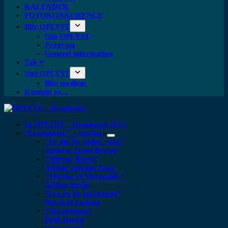
KALENDER
FOTOKONKURENCE
Bliv OPLYST
Om OPLYST
Program
Generel information
Tak ♥
Støt OPLYST
Bliv medlem
Kontakt os…
Se OPLYST – Hundested 2024
“Lyspunkter” – værker
“Er der liv under vand”
Andrew Jason Brown
“Mirror Boxes”
Arthur van der Zaag
“Mother of Mermaids “
Arthur Steijn
“Lys og liv på færgen”
Per Ivar Ledang
“Skyggedans”
Poul Jepsen