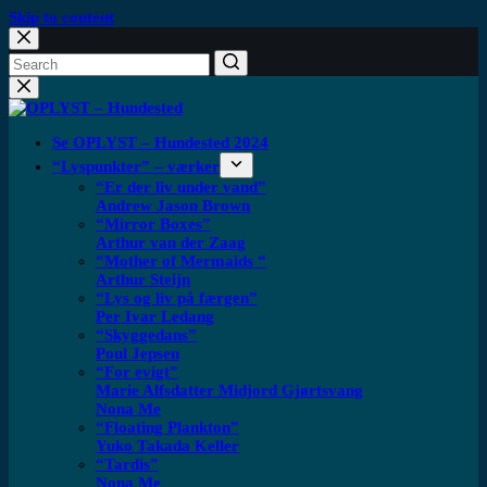
Skip to content
Se OPLYST – Hundested 2024
“Lyspunkter” – værker
“Er der liv under vand”
Andrew Jason Brown
“Mirror Boxes”
Arthur van der Zaag
“Mother of Mermaids “
Arthur Steijn
“Lys og liv på færgen”
Per Ivar Ledang
“Skyggedans”
Poul Jepsen
“For evigt”
Marie Alfsdatter Midjord Gjørtsvang
Nona Me
“Floating Plankton​”
Yuko Takada Keller
“Tardis”
Nona Me