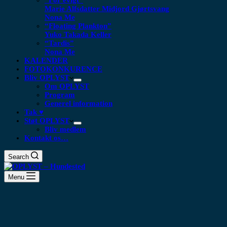
“For evigt”
Marie Alfsdatter Midjord Gjørtsvang
Nona Me
“Floating Plankton​”
Yuko Takada Keller
“Tardis”
Nona Me
KALENDER
FOTOKONKURENCE
Bliv OPLYST
Om OPLYST
Program
Generel information
Tak ♥
Støt OPLYST
Bliv medlem
Kontakt os…
Search
Menu