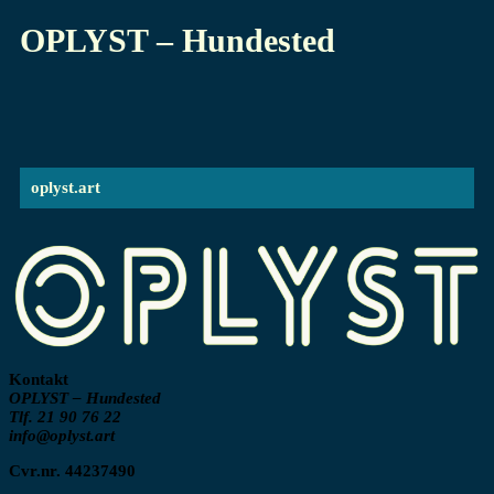
OPLYST – Hundested
oplyst.art
Kontakt
OPLYST – Hundested
Tlf. 21 90 76 22
info@oplyst.art
Cvr.nr. 44237490