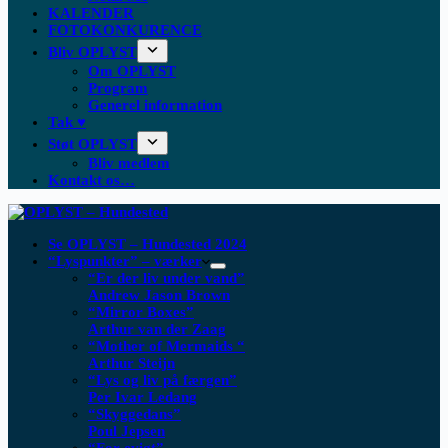
KALENDER
FOTOKONKURENCE
Bliv OPLYST
Om OPLYST
Program
Generel information
Tak ♥
Støt OPLYST
Bliv medlem
Kontakt os…
Se OPLYST – Hundested 2024
“Lyspunkter” – værker
“Er der liv under vand”
Andrew Jason Brown
“Mirror Boxes”
Arthur van der Zaag
“Mother of Mermaids “
Arthur Steijn
“Lys og liv på færgen”
Per Ivar Ledang
“Skyggedans”
Poul Jepsen