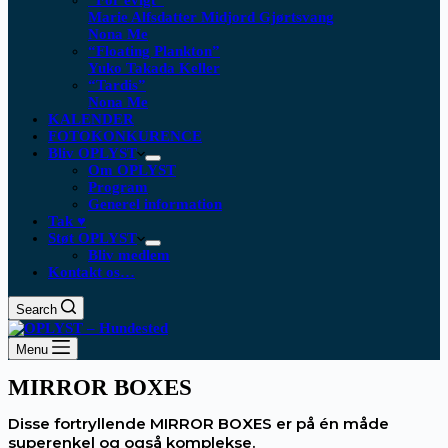
“For evigt”
Marie Alfsdatter Midjord Gjørtsvang
Nona Me
“Floating Plankton​”
Yuko Takada Keller
“Tardis”
Nona Me
KALENDER
FOTOKONKURENCE
Bliv OPLYST
Om OPLYST
Program
Generel information
Tak ♥
Støt OPLYST
Bliv medlem
Kontakt os…
Search
Menu
MIRROR BOXES
Disse fortryllende MIRROR BOXES er på én måde
superenkel og også komplekse.