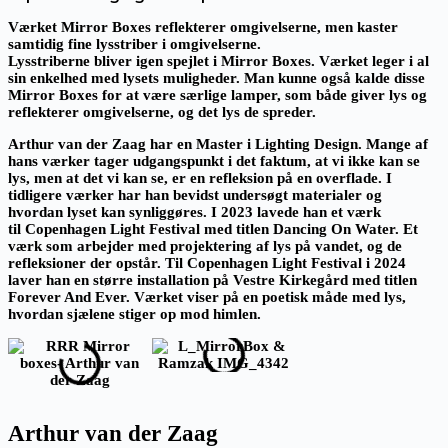
Værket Mirror Boxes reflekterer omgivelserne, men kaster
samtidig fine lysstriber i omgivelserne.
Lysstriberne bliver igen spejlet i Mirror Boxes. Værket leger i al
sin enkelhed med lysets muligheder. Man kunne også kalde disse
Mirror Boxes for at være særlige lamper, som både giver lys og
reflekterer omgivelserne, og det lys de spreder.
Arthur van der Zaag har en Master i Lighting Design. Mange af
hans værker tager udgangspunkt i det faktum, at vi ikke kan se
lys, men at det vi kan se, er en refleksion på en overflade. I
tidligere værker har han bevidst undersøgt materialer og
hvordan lyset kan synliggøres. I 2023 lavede han et værk
til Copenhagen Light Festival med titlen Dancing On Water. Et
værk som arbejder med projektering af lys på vandet, og de
refleksioner der opstår. Til Copenhagen Light Festival i 2024
laver han en større installation på Vestre Kirkegård med titlen
Forever And Ever. Værket viser på en poetisk måde med lys,
hvordan sjælene stiger op mod himlen.
Arthur van der Zaag