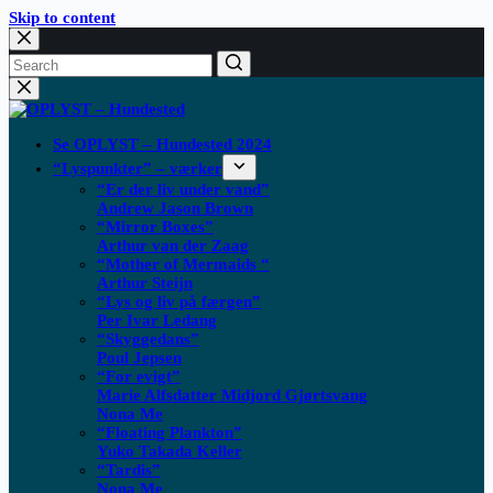
Skip to content
Se OPLYST – Hundested 2024
“Lyspunkter” – værker
“Er der liv under vand”
Andrew Jason Brown
“Mirror Boxes”
Arthur van der Zaag
“Mother of Mermaids “
Arthur Steijn
“Lys og liv på færgen”
Per Ivar Ledang
“Skyggedans”
Poul Jepsen
“For evigt”
Marie Alfsdatter Midjord Gjørtsvang
Nona Me
“Floating Plankton​”
Yuko Takada Keller
“Tardis”
Nona Me