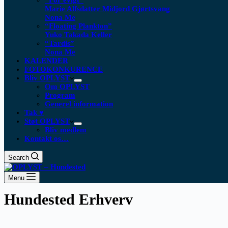
“For evigt”
Marie Alfsdatter Midjord Gjørtsvang
Nona Me
“Floating Plankton​”
Yuko Takada Keller
“Tardis”
Nona Me
KALENDER
FOTOKONKURENCE
Bliv OPLYST
Om OPLYST
Program
Generel information
Tak ♥
Støt OPLYST
Bliv medlem
Kontakt os…
Search
Menu
Hundested Erhverv