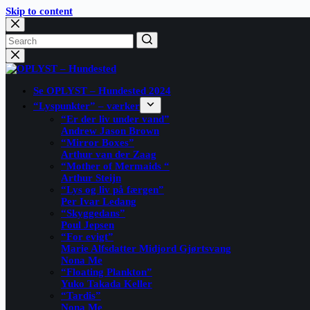
Skip to content
Se OPLYST – Hundested 2024
“Lyspunkter” – værker
“Er der liv under vand”
Andrew Jason Brown
“Mirror Boxes”
Arthur van der Zaag
“Mother of Mermaids “
Arthur Steijn
“Lys og liv på færgen”
Per Ivar Ledang
“Skyggedans”
Poul Jepsen
“For evigt”
Marie Alfsdatter Midjord Gjørtsvang
Nona Me
“Floating Plankton​”
Yuko Takada Keller
“Tardis”
Nona Me