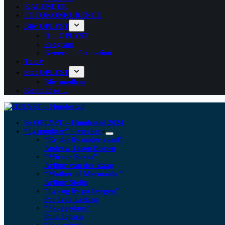
KALENDER
FOTOKONKURENCE
Bliv OPLYST
Om OPLYST
Program
Generel information
Tak ♥
Støt OPLYST
Bliv medlem
Kontakt os…
Se OPLYST – Hundested 2024
“Lyspunkter” – værker
“Er der liv under vand”
Andrew Jason Brown
“Mirror Boxes”
Arthur van der Zaag
“Mother of Mermaids “
Arthur Steijn
“Lys og liv på færgen”
Per Ivar Ledang
“Skyggedans”
Poul Jepsen