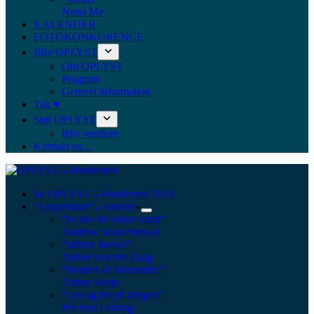
Nona Me
KALENDER
FOTOKONKURENCE
Bliv OPLYST
Om OPLYST
Program
Generel information
Tak ♥
Støt OPLYST
Bliv medlem
Kontakt os…
Se OPLYST – Hundested 2024
“Lyspunkter” – værker
“Er der liv under vand”
Andrew Jason Brown
“Mirror Boxes”
Arthur van der Zaag
“Mother of Mermaids “
Arthur Steijn
“Lys og liv på færgen”
Per Ivar Ledang