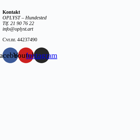
Kontakt
OPLYST – Hundested
Tlf. 21 90 76 22
info@oplyst.art
Cvr.nr. 44237490
acebook
Youtube
Instagram