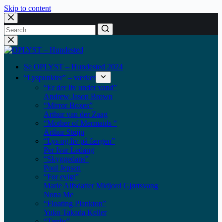
Skip to content
No
results
Se OPLYST – Hundested 2024
“Lyspunkter” – værker
“Er der liv under vand”
Andrew Jason Brown
“Mirror Boxes”
Arthur van der Zaag
“Mother of Mermaids “
Arthur Steijn
“Lys og liv på færgen”
Per Ivar Ledang
“Skyggedans”
Poul Jepsen
“For evigt”
Marie Alfsdatter Midjord Gjørtsvang
Nona Me
“Floating Plankton​”
Yuko Takada Keller
“Tardis”