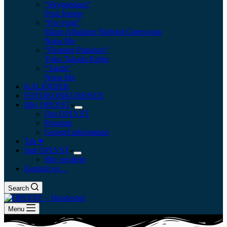
“Skyggedans”
Poul Jepsen
“For evigt”
Marie Alfsdatter Midjord Gjørtsvang
Nona Me
“Floating Plankton​”
Yuko Takada Keller
“Tardis”
Nona Me
KALENDER
FOTOKONKURENCE
Bliv OPLYST
Om OPLYST
Program
Generel information
Tak ♥
Støt OPLYST
Bliv medlem
Kontakt os…
Search
Menu