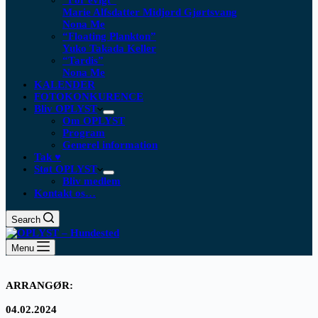
“For evigt”
Marie Alfsdatter Midjord Gjørtsvang
Nona Me
“Floating Plankton​”
Yuko Takada Keller
“Tardis”
Nona Me
KALENDER
FOTOKONKURENCE
Bliv OPLYST
Om OPLYST
Program
Generel information
Tak ♥
Støt OPLYST
Bliv medlem
Kontakt os…
Search
Menu
ARRANGØR:
04.02.2024