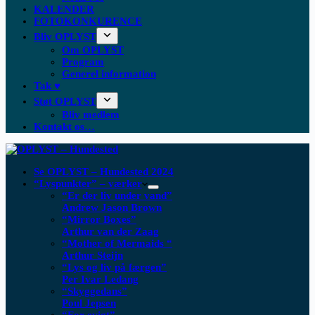
KALENDER
FOTOKONKURENCE
Bliv OPLYST
Om OPLYST
Program
Generel information
Tak ♥
Støt OPLYST
Bliv medlem
Kontakt os…
Se OPLYST – Hundested 2024
“Lyspunkter” – værker
“Er der liv under vand”
Andrew Jason Brown
“Mirror Boxes”
Arthur van der Zaag
“Mother of Mermaids “
Arthur Steijn
“Lys og liv på færgen”
Per Ivar Ledang
“Skyggedans”
Poul Jepsen