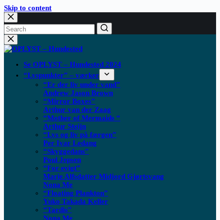
Skip to content
Se OPLYST – Hundested 2024
“Lyspunkter” – værker
“Er der liv under vand”
Andrew Jason Brown
“Mirror Boxes”
Arthur van der Zaag
“Mother of Mermaids “
Arthur Steijn
“Lys og liv på færgen”
Per Ivar Ledang
“Skyggedans”
Poul Jepsen
“For evigt”
Marie Alfsdatter Midjord Gjørtsvang
Nona Me
“Floating Plankton​”
Yuko Takada Keller
“Tardis”
Nona Me