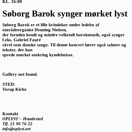
KL. 16:00
Søborg Barok synger mørket lyst
Søborg Barok er et lille kvindekor under ledelse af
områdeorganist Henning Nielsen,
der foruden kendt og mindre velkendt barokmusik, også synger
f.eks. Gabriel Fauré
såvel som danske sange. Til denne koncert hører også salmer og
tekster, der kan
sprede mørket omkring kyndelmisse.
Gallery not found.
STED:
Torup Kirke
Kontakt
OPLYST – Hundested
Tlf. 21 90 76 22
info@oplyst.art