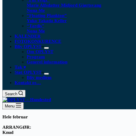
“For evigt”
Marie Alfsdatter Midjord Gjørtsvang
Nona Me
“Floating Plankton​”
Yuko Takada Keller
“Tardis”
Nona Me
KALENDER
FOTOKONKURENCE
Bliv OPLYST
Om OPLYST
Program
Generel information
Tak ♥
Støt OPLYST
Bliv medlem
Kontakt os…
Search
Menu
Hele februar
ARRANGØR:
Knud