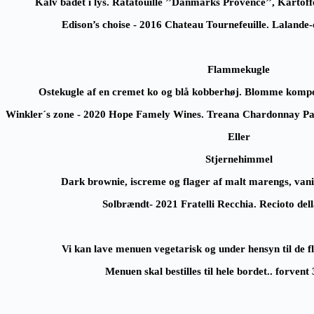
Kalv badet i lys. Ratatouille ’’Danmarks Provence’’, Kartoff
Edison’s choise
- 2016 Chateau Tournefeuille. Lalande
Flammekugle
Ostekugle af en cremet ko og blå kobberhøj. Blomme kom
Winkler´s zone
- 2020 Hope Famely Wines. Treana Chardonnay Pas
Eller
Stjernehimmel
Dark brownie, iscreme og flager af malt marengs, vanil
Solbrændt
- 2021 Fratelli Recchia. Recioto dell
Vi kan lave menuen vegetarisk og under hensyn til de fl
Menuen skal bestilles til hele bordet.. forvent