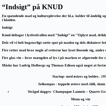
“Indsigt” på KNUD
En spændende mad og kulturoplevelse der bl.a. kobler til åndelig 
i hånden.
Indsigt
Knud deltager i lysfestivallen med ’’Indsigt’’ en ‘’Oplyst mad, drik
Dels vil vi helt bogstavligt sætte spot på maden og dels diskutere f
Fire retter mad hvor nogle af retterne har lyset iboende sig, andre e
Fire glas vin – hvor mængden af lys i på marken er afgørende for 
Måske har Ludvig Holbergs og Thomas Edison også noget at fortæl
Startup- med østers og bobler.. 195
Solkompas
- toppede østers med chili, skum
Strågul daggry
- Champagne Launois – Quarts Gra
Menu og vin