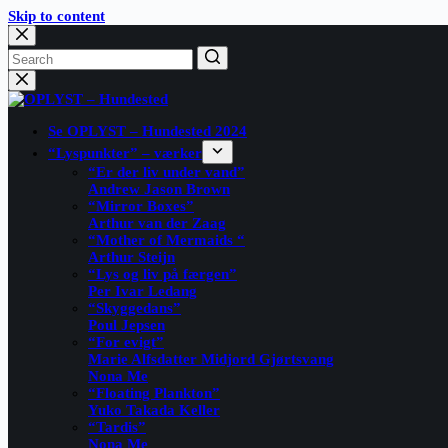
Skip to content
Se OPLYST – Hundested 2024
“Lyspunkter” – værker
“Er der liv under vand”
Andrew Jason Brown
“Mirror Boxes”
Arthur van der Zaag
“Mother of Mermaids “
Arthur Steijn
“Lys og liv på færgen”
Per Ivar Ledang
“Skyggedans”
Poul Jepsen
“For evigt”
Marie Alfsdatter Midjord Gjørtsvang
Nona Me
“Floating Plankton​”
Yuko Takada Keller
“Tardis”
Nona Me