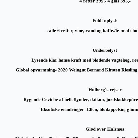
4 retter 395,- 4 glas 395,-
Fuldt oplyst:
. alle 6 retter, vine, vand og kaffe./te med ch
Underbelyst
Lysende klar hønse kraft med blødende vagtelæg, rø
Global opvarmning-
2020 Weingut Bernard Kirsten Riesling
Holberg´s rejser
Rygende Ceviche af helleflynder, daikon, jordskokkepüre
Eksotiske erindringer
- Ellen, blodappelsin, gli
Glød over Halsnæs