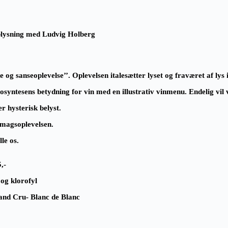
oplysning med Ludvig Holberg
ke og sanseoplevelse’’. Oplevelsen italesætter lyset og fraværet af ly
otosyntesens betydning for vin med en illustrativ vinmenu. Endelig vil
r hysterisk belyst.
smagsoplevelsen.
le os.
,-
 og klorofyl
nd Cru- Blanc de Blanc