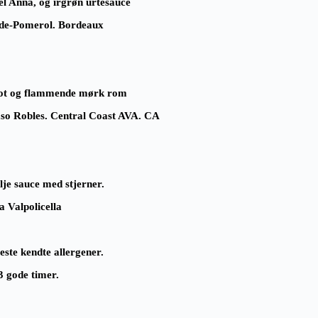
el Anna, og irgrøn urtesauce
-de-Pomerol. Bordeaux
pot og flammende mørk rom
o Robles. Central Coast AVA. CA
je sauce med stjerner.
a Valpolicella
este kendte allergener.
 3 gode timer.