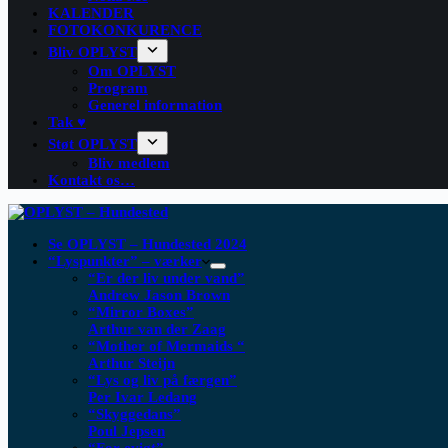
KALENDER
FOTOKONKURENCE
Bliv OPLYST
Om OPLYST
Program
Generel information
Tak ♥
Støt OPLYST
Bliv medlem
Kontakt os…
Se OPLYST – Hundested 2024
“Lyspunkter” – værker
“Er der liv under vand”
Andrew Jason Brown
“Mirror Boxes”
Arthur van der Zaag
“Mother of Mermaids “
Arthur Steijn
“Lys og liv på færgen”
Per Ivar Ledang
“Skyggedans”
Poul Jepsen