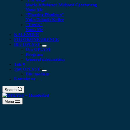
“For evigt”
Marie Alfsdatter Midjord Gjørtsvang
Nona Me
“Floating Plankton​”
Yuko Takada Keller
“Tardis”
Nona Me
KALENDER
FOTOKONKURENCE
Bliv OPLYST
Om OPLYST
Program
Generel information
Tak ♥
Støt OPLYST
Bliv medlem
Kontakt os…
Search
Menu