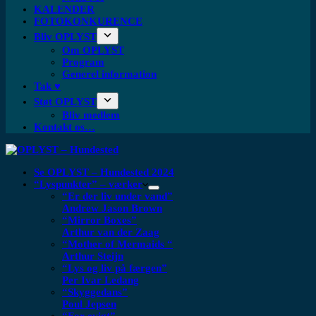
KALENDER
FOTOKONKURENCE
Bliv OPLYST
Om OPLYST
Program
Generel information
Tak ♥
Støt OPLYST
Bliv medlem
Kontakt os…
Se OPLYST – Hundested 2024
“Lyspunkter” – værker
“Er der liv under vand”
Andrew Jason Brown
“Mirror Boxes”
Arthur van der Zaag
“Mother of Mermaids “
Arthur Steijn
“Lys og liv på færgen”
Per Ivar Ledang
“Skyggedans”
Poul Jepsen