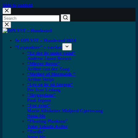
Skip to content
Se OPLYST – Hundested 2024
“Lyspunkter” – værker
“Er der liv under vand”
Andrew Jason Brown
“Mirror Boxes”
Arthur van der Zaag
“Mother of Mermaids “
Arthur Steijn
“Lys og liv på færgen”
Per Ivar Ledang
“Skyggedans”
Poul Jepsen
“For evigt”
Marie Alfsdatter Midjord Gjørtsvang
Nona Me
“Floating Plankton​”
Yuko Takada Keller
“Tardis”
Nona Me