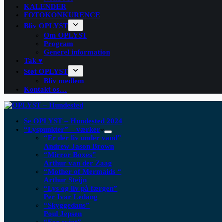
KALENDER
FOTOKONKURENCE
Bliv OPLYST
Om OPLYST
Program
Generel information
Tak ♥
Støt OPLYST
Bliv medlem
Kontakt os…
Se OPLYST – Hundested 2024
“Lyspunkter” – værker
“Er der liv under vand”
Andrew Jason Brown
“Mirror Boxes”
Arthur van der Zaag
“Mother of Mermaids “
Arthur Steijn
“Lys og liv på færgen”
Per Ivar Ledang
“Skyggedans”
Poul Jepsen