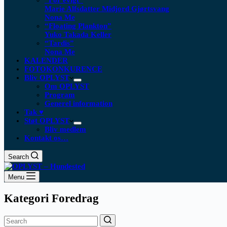
“For evigt”
Marie Alfsdatter Midjord Gjørtsvang
Nona Me
“Floating Plankton​”
Yuko Takada Keller
“Tardis”
Nona Me
KALENDER
FOTOKONKURENCE
Bliv OPLYST
Om OPLYST
Program
Generel information
Tak ♥
Støt OPLYST
Bliv medlem
Kontakt os…
Search
Menu
Kategori
Foredrag