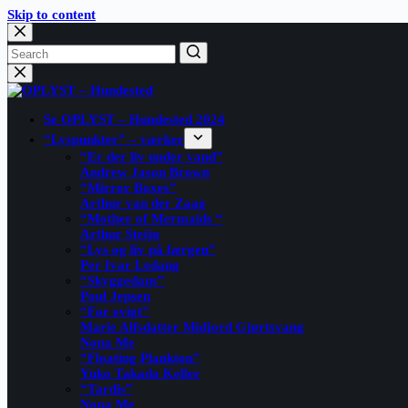
Skip to content
Se OPLYST – Hundested 2024
“Lyspunkter” – værker
“Er der liv under vand”
Andrew Jason Brown
“Mirror Boxes”
Arthur van der Zaag
“Mother of Mermaids “
Arthur Steijn
“Lys og liv på færgen”
Per Ivar Ledang
“Skyggedans”
Poul Jepsen
“For evigt”
Marie Alfsdatter Midjord Gjørtsvang
Nona Me
“Floating Plankton​”
Yuko Takada Keller
“Tardis”
Nona Me