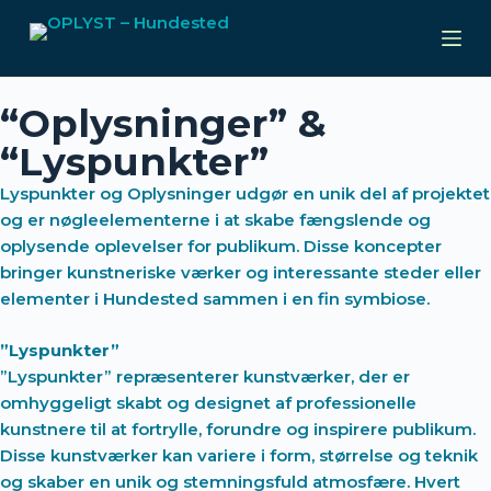
S
k
i
p
“Oplysninger” &
t
“Lyspunkter”
o
c
Lyspunkter og Oplysninger udgør en unik del af projektet
o
og er nøgleelementerne i at skabe fængslende og
n
oplysende oplevelser for publikum. Disse koncepter
t
bringer kunstneriske værker og interessante steder eller
e
elementer i Hundested sammen i en fin symbiose.
n
t
”Lyspunkter”
”Lyspunkter” repræsenterer kunstværker, der er
omhyggeligt skabt og designet af professionelle
kunstnere til at fortrylle, forundre og inspirere publikum.
Disse kunstværker kan variere i form, størrelse og teknik
og skaber en unik og stemningsfuld atmosfære. Hvert