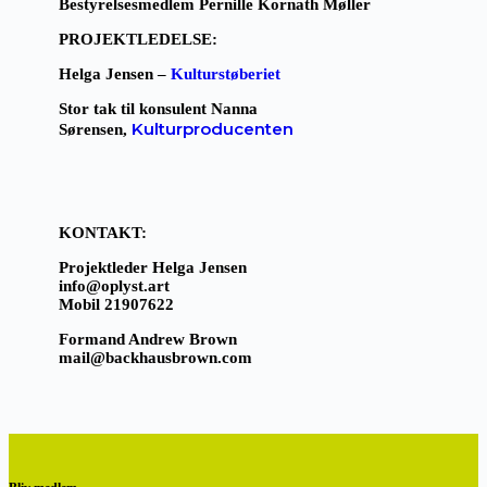
Bestyrelsesmedlem
Pernille Kornath Møller
PROJEKTLEDELSE:
Helga Jensen –
Kulturstøberiet
Stor tak til konsulent Nanna
Kulturproducenten
Sørensen,
KONTAKT:
Projektleder Helga Jensen
info@oplyst.art
Mobil 21907622
Formand Andrew Brown
mail@backhausbrown.com