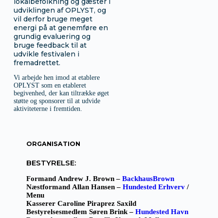
lokalbefolkning og gæster i
udviklingen af OPLYST, og
vil derfor bruge meget
energi på at genemføre en
grundig evaluering og
bruge feedback til at
udvikle festivalen i
fremadrettet.
Vi arbejde hen imod at etablere
OPLYST som en etableret
begivenhed, der kan tiltrække øget
støtte og sponsorer til at udvide
aktiviteterne i fremtiden.
ORGANISATION
BESTYRELSE:
Formand
Andrew J. Brown
–
BackhausBrown
Næstformand
Allan Hansen
–
Hundested Erhverv
/
Menu
Kasserer
Caroline Piraprez Saxild
Bestyrelsesmedlem
Søren Brink
–
Hundested Havn