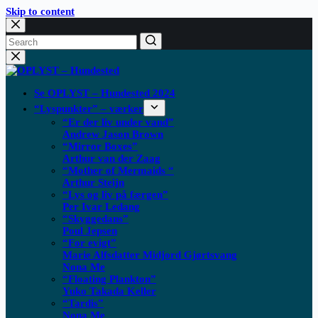
Skip to content
Se OPLYST – Hundested 2024
“Lyspunkter” – værker
“Er der liv under vand”
Andrew Jason Brown
“Mirror Boxes”
Arthur van der Zaag
“Mother of Mermaids “
Arthur Steijn
“Lys og liv på færgen”
Per Ivar Ledang
“Skyggedans”
Poul Jepsen
“For evigt”
Marie Alfsdatter Midjord Gjørtsvang
Nona Me
“Floating Plankton​”
Yuko Takada Keller
“Tardis”
Nona Me