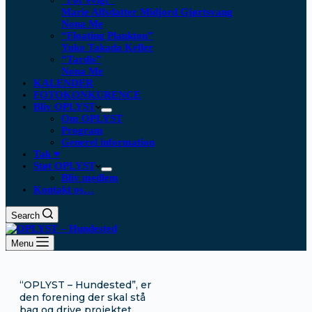
“For evigt”
Marie Alfsdatter Midjord Gjørtsvang
Nona Me
“Floating Plankton​”
Yuko Takada Keller
“Tardis”
Nona Me
KALENDER
FOTOKONKURENCE
Bliv OPLYST
Om OPLYST
Program
Generel information
Tak ♥
Støt OPLYST
Bliv medlem
Kontakt os…
Search
Menu
“OPLYST – Hundested”, er
den forening der skal stå
bag og drive projektet