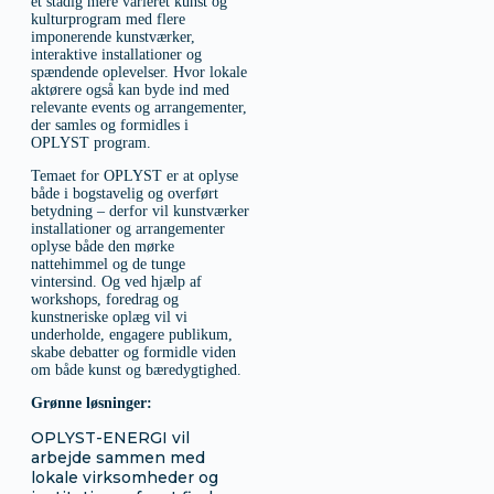
et stadig mere varieret kunst og
kulturprogram med flere
imponerende kunstværker,
interaktive installationer og
spændende oplevelser. Hvor lokale
aktørere også kan byde ind med
relevante events og arrangementer,
der samles og formidles i
OPLYST program.
Temaet for OPLYST er at oplyse
både i bogstavelig og overført
betydning – derfor vil kunstværker
installationer og arrangementer
oplyse både den mørke
nattehimmel og de tunge
vintersind. Og ved hjælp af
workshops, foredrag og
kunstneriske oplæg vil vi
underholde, engagere publikum,
skabe debatter og formidle viden
om både kunst og bæredygtighed.
Grønne løsninger:
OPLYST-ENERGI vil
arbejde sammen med
lokale virksomheder og