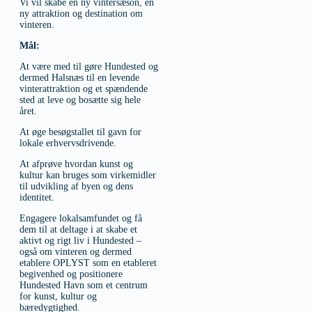
Vi vil skabe en ny vintersæson, en
ny attraktion og destination om
vinteren.
Mål:
At være med til gøre Hundested og
dermed Halsnæs til en levende
vinterattraktion og et spændende
sted at leve og bosætte sig hele
året.
At øge besøgstallet til gavn for
lokale erhvervsdrivende.
At afprøve hvordan kunst og
kultur kan bruges som virkemidler
til udvikling af byen og dens
identitet.
Engagere lokalsamfundet og få
dem til at deltage i at skabe et
aktivt og rigt liv i Hundested –
også om vinteren og dermed
etablere OPLYST som en etableret
begivenhed og positionere
Hundested Havn som et centrum
for kunst, kultur og
bæredygtighed.