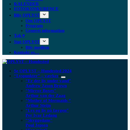
KALENDER
FOTOKONKURENCE
Bliv OPLYST
Om OPLYST
Program
Generel information
Tak ♥
Støt OPLYST
Bliv medlem
Kontakt os…
Se OPLYST – Hundested 2024
“Lyspunkter” – værker
“Er der liv under vand”
Andrew Jason Brown
“Mirror Boxes”
Arthur van der Zaag
“Mother of Mermaids “
Arthur Steijn
“Lys og liv på færgen”
Per Ivar Ledang
“Skyggedans”
Poul Jepsen