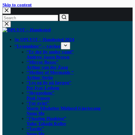
Skip to content
Se OPLYST – Hundested 2024
“Lyspunkter” – værker
“Er der liv under vand”
Andrew Jason Brown
“Mirror Boxes”
Arthur van der Zaag
“Mother of Mermaids “
Arthur Steijn
“Lys og liv på færgen”
Per Ivar Ledang
“Skyggedans”
Poul Jepsen
“For evigt”
Marie Alfsdatter Midjord Gjørtsvang
Nona Me
“Floating Plankton​”
Yuko Takada Keller
“Tardis”
Nona Me