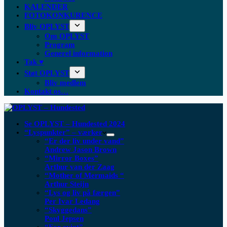
KALENDER
FOTOKONKURENCE
Bliv OPLYST
Om OPLYST
Program
Generel information
Tak ♥
Støt OPLYST
Bliv medlem
Kontakt os…
Se OPLYST – Hundested 2024
“Lyspunkter” – værker
“Er der liv under vand”
Andrew Jason Brown
“Mirror Boxes”
Arthur van der Zaag
“Mother of Mermaids “
Arthur Steijn
“Lys og liv på færgen”
Per Ivar Ledang
“Skyggedans”
Poul Jepsen