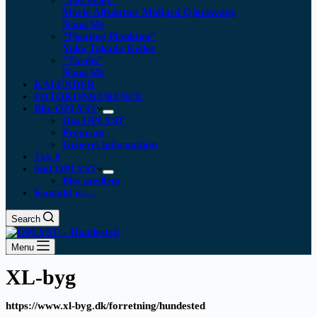
“For evigt”
Marie Alfsdatter Midjord Gjørtsvang
Nona Me
“Floating Plankton​”
Yuko Takada Keller
“Tardis”
Nona Me
KALENDER
FOTOKONKURENCE
Bliv OPLYST
Om OPLYST
Program
Generel information
Tak ♥
Støt OPLYST
Bliv medlem
Kontakt os…
Search
Menu
XL-byg
https://www.xl-byg.dk/forretning/hundested